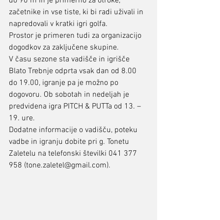
do 90 m in je primerno za otroke, 
začetnike in vse tiste, ki bi radi uživali in 
napredovali v kratki igri golfa.
Prostor je primeren tudi za organizacijo 
dogodkov za zaključene skupine.
V času sezone sta vadišče in igrišče 
Blato Trebnje odprta vsak dan od 8.00 
do 19.00, igranje pa je možno po 
dogovoru. Ob sobotah in nedeljah je 
predvidena igra PITCH & PUTTa od 13. – 
19. ure.
Dodatne informacije o vadišču, poteku 
vadbe in igranju dobite pri g. Tonetu 
Zaletelu na telefonski številki 041 377 
958 (tone.zaletel@gmail.com).