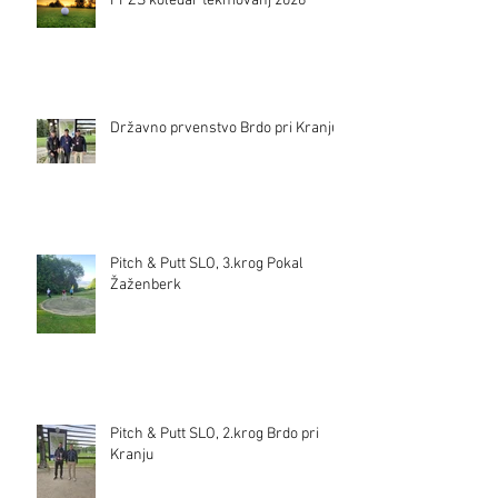
PPZS koledar tekmovanj 2026
Državno prvenstvo Brdo pri Kranju
Pitch & Putt SLO, 3.krog Pokal
Žaženberk
Pitch & Putt SLO, 2.krog Brdo pri
Kranju