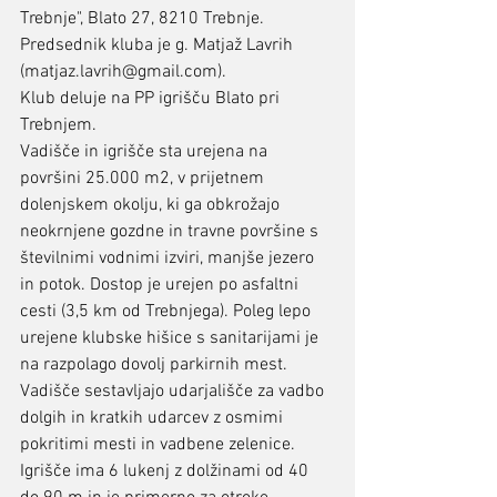
Trebnje", Blato 27, 8210 Trebnje.
Predsednik kluba je g. Matjaž Lavrih 
(matjaz.lavrih@gmail.com).
Klub deluje na PP igrišču Blato pri 
Trebnjem.
Vadišče in igrišče sta urejena na 
površini 25.000 m2, v prijetnem 
dolenjskem okolju, ki ga obkrožajo 
neokrnjene gozdne in travne površine s 
številnimi vodnimi izviri, manjše jezero 
in potok. Dostop je urejen po asfaltni 
cesti (3,5 km od Trebnjega). Poleg lepo 
urejene klubske hišice s sanitarijami je 
na razpolago dovolj parkirnih mest.
Vadišče sestavljajo udarjališče za vadbo 
dolgih in kratkih udarcev z osmimi 
pokritimi mesti in vadbene zelenice. 
Igrišče ima 6 lukenj z dolžinami od 40 