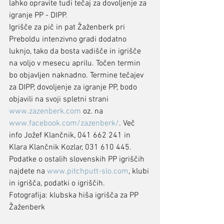
lahko opravite tudi tečaj za dovoljenje za 
igranje PP - DIPP.
Igrišče za pič in pat Žaženberk pri 
Preboldu intenzivno gradi dodatno 
luknjo, tako da bosta vadišče in igrišče 
na voljo v mesecu aprilu. Točen termin 
bo objavljen naknadno. Termine tečajev 
za DIPP, dovoljenje za igranje PP, bodo 
objavili na svoji spletni strani 
www.zazenberk.com
 oz. na 
www.facebook.com/zazenberk/
. Več 
info Jožef Klančnik, 041 662 241 in 
Klara Klančnik Kozlar, 031 610 445.
Podatke o ostalih slovenskih PP igriščih 
najdete na 
www.pitchputt-slo.com
, klubi 
in igrišča, podatki o igriščih.
Fotografija: klubska hiša igrišča za PP 
Žaženberk