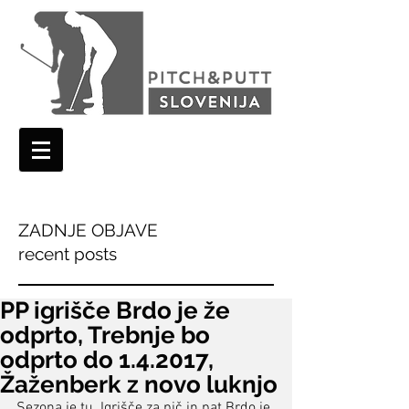
ZADNJE OBJAVE
recent posts
PP igrišče Brdo je že
odprto, Trebnje bo
odprto do 1.4.2017,
Žaženberk z novo luknjo
Sezona je tu. Igrišče za pič in pat Brdo je 