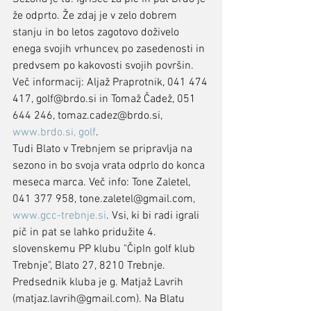
že odprto. Že zdaj je v zelo dobrem 
stanju in bo letos zagotovo doživelo 
enega svojih vrhuncev, po zasedenosti in 
predvsem po kakovosti svojih površin. 
Več informacij: Aljaž Praprotnik, 041 474 
417, golf@brdo.si in Tomaž Čadež, 051 
644 246, tomaz.cadez@brdo.si, 
www.brdo.si, golf
.
Tudi Blato v Trebnjem se pripravlja na 
sezono in bo svoja vrata odprlo do konca 
meseca marca. Več info: Tone Zaletel, 
041 377 958, tone.zaletel@gmail.com, 
www.gcc-trebnje.si
. Vsi, ki bi radi igrali 
pič in pat se lahko pridužite 4. 
slovenskemu PP klubu "ČipIn golf klub 
Trebnje", Blato 27, 8210 Trebnje. 
Predsednik kluba je g. Matjaž Lavrih 
(matjaz.lavrih@gmail.com). Na Blatu 