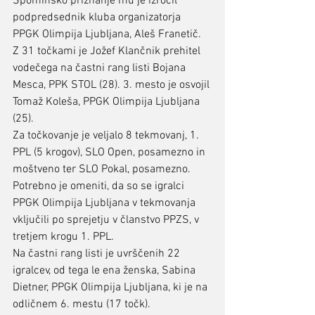
Spominsko priznanje mu je izročil 
podpredsednik kluba organizatorja 
PPGK Olimpija Ljubljana, Aleš Franetič.
Z 31 točkami je Jožef Klančnik prehitel 
vodečega na častni rang listi Bojana 
Mesca, PPK STOL (28). 3. mesto je osvojil 
Tomaž Koleša, PPGK Olimpija Ljubljana 
(25).
Za točkovanje je veljalo 8 tekmovanj, 1. 
PPL (5 krogov), SLO Open, posamezno in 
moštveno ter SLO Pokal, posamezno. 
Potrebno je omeniti, da so se igralci 
PPGK Olimpija Ljubljana v tekmovanja 
vključili po sprejetju v članstvo PPZS, v 
tretjem krogu 1. PPL.
Na častni rang listi je uvrščenih 22 
igralcev, od tega le ena ženska, Sabina 
Dietner, PPGK Olimpija Ljubljana, ki je na 
odličnem 6. mestu (17 točk).