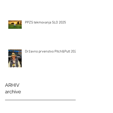
PPZS tekmovanja SLO 2025
Državno prvenstvo Pitch&Putt 2024
ARHIV
archive
junij 2026
(3)
3 objave
januar 2026
(1)
1 objava