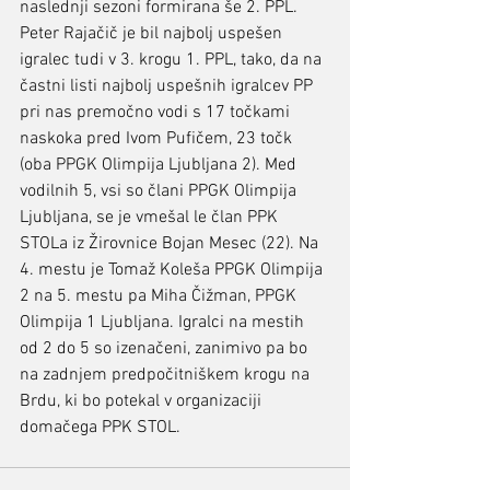
naslednji sezoni formirana še 2. PPL.
Peter Rajačič je bil najbolj uspešen 
igralec tudi v 3. krogu 1. PPL, tako, da na 
častni listi najbolj uspešnih igralcev PP 
pri nas premočno vodi s 17 točkami 
naskoka pred Ivom Pufičem, 23 točk 
(oba PPGK Olimpija Ljubljana 2). Med 
vodilnih 5, vsi so člani PPGK Olimpija 
Ljubljana, se je vmešal le član PPK 
STOLa iz Žirovnice Bojan Mesec (22). Na 
4. mestu je Tomaž Koleša PPGK Olimpija 
2 na 5. mestu pa Miha Čižman, PPGK 
Olimpija 1 Ljubljana. Igralci na mestih 
od 2 do 5 so izenačeni, zanimivo pa bo 
na zadnjem predpočitniškem krogu na 
Brdu, ki bo potekal v organizaciji 
domačega PPK STOL.