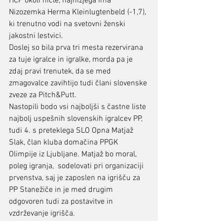
HCP okoli ničle, najnižjega ima 
Nizozemka Herma Kleinlugtenbeld (-1,7), 
ki trenutno vodi na svetovni ženski 
jakostni lestvici.
Doslej so bila prva tri mesta rezervirana 
za tuje igralce in igralke, morda pa je 
zdaj pravi trenutek, da se med 
zmagovalce zavihtijo tudi člani slovenske 
zveze za Pitch&Putt.
Nastopili bodo vsi najboljši s častne liste 
najbolj uspešnih slovenskih igralcev PP, 
tudi 4. s preteklega SLO Opna Matjaž 
Slak, član kluba domačina PPGK 
Olimpije iz Ljubljane. Matjaž bo moral, 
poleg igranja,  sodelovati pri organizaciji 
prvenstva, saj je zaposlen na igrišču za 
PP Stanežiče in je med drugim 
odgovoren tudi za postavitve in 
vzdrževanje igrišča.