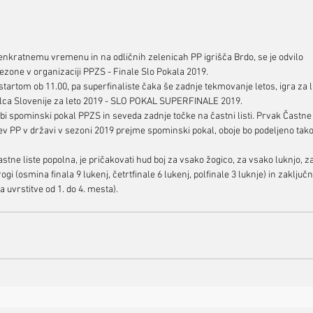
enkratnemu vremenu in na odličnih zelenicah PP igrišča Brdo, se je odvilo 
ezone v organizaciji PPZS - Finale Slo Pokala 2019.
 startom ob 11.00, pa superfinaliste čaka še zadnje tekmovanje letos, igra za l
ca Slovenije za leto 2019 - SLO POKAL SUPERFINALE 2019.
 spominski pokal PPZS in seveda zadnje točke na častni listi. Prvak Častne l
ev PP v državi v sezoni 2019 prejme spominski pokal, oboje bo podeljeno tako
stne liste popolna, je pričakovati hud boj za vsako žogico, za vsako luknjo, z
ogi (osmina finala 9 lukenj, četrtfinale 6 lukenj, polfinale 3 luknje) in zaključn
za uvrstitve od 1. do 4. mesta).