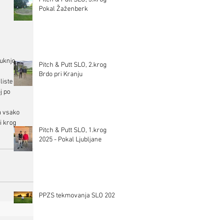
Pokal Žaženberk
uknjo, 
Pitch & Putt SLO, 2.krog
Brdo pri Kranju
iste 
j po 
a vsako 
i krog 
Pitch & Putt SLO, 1.krog
2025 - Pokal Ljubljane
PPZS tekmovanja SLO 2025