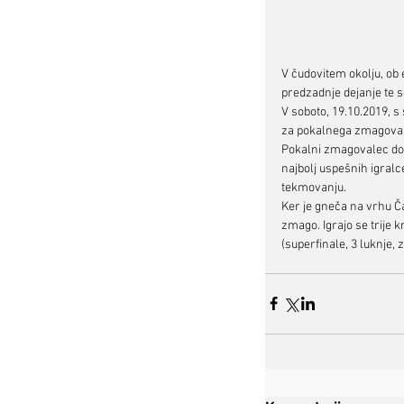
V čudovitem okolju, ob 
predzadnje dejanje te s
V soboto, 19.10.2019, s
za pokalnega zmagoval
Pokalni zmagovalec dobi
najbolj uspešnih igralc
tekmovanju. 
Ker je gneča na vrhu Ča
zmago. Igrajo se trije kr
(superfinale, 3 luknje, 