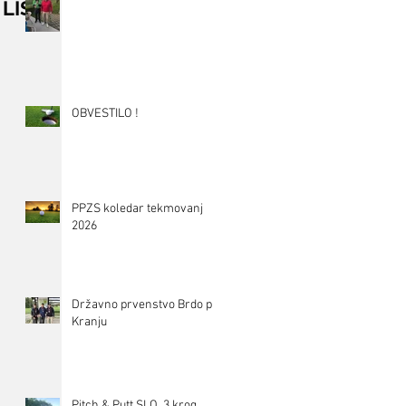
LISTI
OBVESTILO !
PPZS koledar tekmovanj
2026
Državno prvenstvo Brdo pri
Kranju
Pitch & Putt SLO, 3.krog