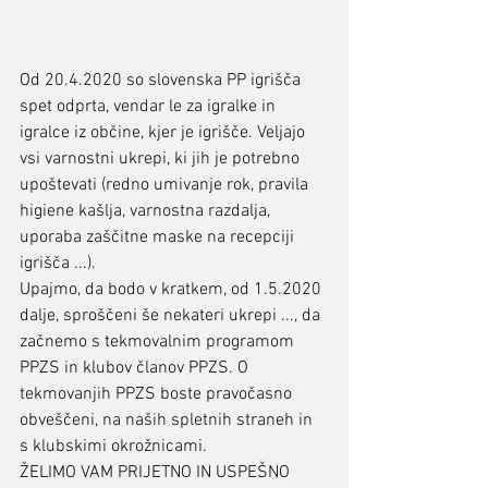
Od 20.4.2020 so slovenska PP igrišča 
spet odprta, vendar le za igralke in 
igralce iz občine, kjer je igrišče. Veljajo 
vsi varnostni ukrepi, ki jih je potrebno 
upoštevati (redno umivanje rok, pravila 
higiene kašlja, varnostna razdalja, 
uporaba zaščitne maske na recepciji 
igrišča ...).
Upajmo, da bodo v kratkem, od 1.5.2020 
dalje, sproščeni še nekateri ukrepi ..., da 
začnemo s tekmovalnim programom 
PPZS in klubov članov PPZS. O 
tekmovanjih PPZS boste pravočasno 
obveščeni, na naših spletnih straneh in 
s klubskimi okrožnicami.
ŽELIMO VAM PRIJETNO IN USPEŠNO 