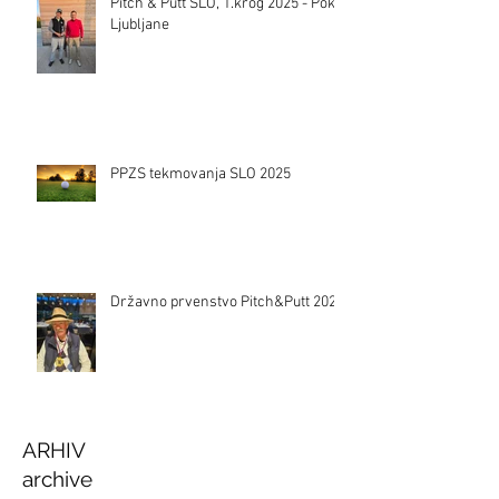
Pitch & Putt SLO, 1.krog 2025 - Pokal
Ljubljane
PPZS tekmovanja SLO 2025
Državno prvenstvo Pitch&Putt 2024
ARHIV
archive