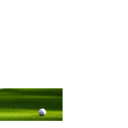
rog zvestega
 tudi novih. Še
lednjih, saj se
l".