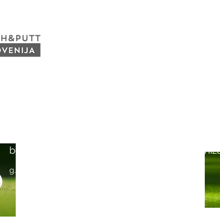
PITCH&PUTT
PIČ IN PAT (PP)
"Verjamemo, da bo Pitch & Putt pridobil svoj k
članstva, tako iz kroga obstoječih igralcev, kot
več, mislim, da bo to pomembno razširilo krog s
bo prag vstopa v svet golfa poenostavil in zniža
g. Anton Horvatič