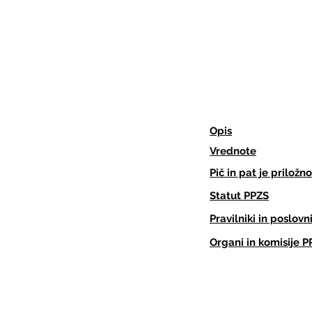
Opis
Vrednote
Pič in pat je priložno
Statut PPZS
Pravilniki in poslovn
Organi in komisije P