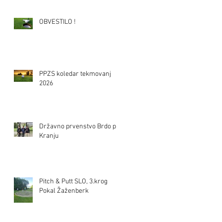
OBVESTILO !
PPZS koledar tekmovanj
2026
Državno prvenstvo Brdo pri
Kranju
Pitch & Putt SLO, 3.krog
Pokal Žaženberk