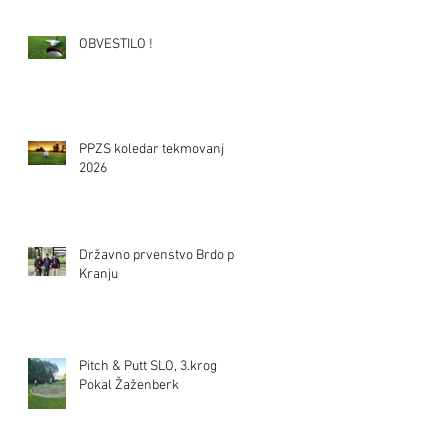
OBVESTILO !
PPZS koledar tekmovanj
2026
Državno prvenstvo Brdo pri
Kranju
Pitch & Putt SLO, 3.krog
Pokal Žaženberk