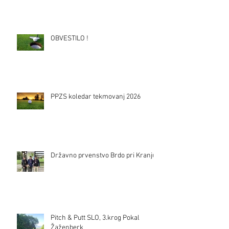
OBVESTILO !
PPZS koledar tekmovanj 2026
Državno prvenstvo Brdo pri Kranju
Pitch & Putt SLO, 3.krog Pokal
Žaženberk