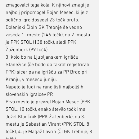
zmagovalci tega kola. K njihovi zmagi je 
najbolj pripomogel Bojan Mesec, ki je z 
odlično igro dosegel 23 točk bruto.
Dolenjski ČipIn GK Trebnje še vedno 
zaseda 1. mesto (146 točk), na 2. mestu 
je PPK STOL (138 točk), sledi PPK 
Žaženberk (99 točk).
3. kolo bo na Ljubljanskem igrišču 
Stanežiče (če bodo do takrat registrirali 
PPK) sicer pa na igrišču za PP Brdo pri 
Kranju, v mesecu juniju.
Napeto je tudi na rang listi najboljših 
slovenskih igralcev PP.
Prvo mesto je prevzel Bojan Mesec (PPK 
STOL, 10 točk), enako število točk ima 
Jožef Klančnik (PPK Žaženberk), na 3. 
mestu je Sebastian Virant (PPK STOL, 8 
točk), 4. je Matjaž Lavrih (ČI GK Trebnje, 8 