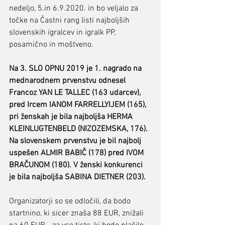
nedeljo, 5.in 6.9.2020. in bo veljalo za 
točke na Častni rang listi najboljših 
slovenskih igralcev in igralk PP, 
posamično in moštveno.
Na 3. SLO OPNU 2019 je 1. nagrado na 
mednarodnem prvenstvu odnesel 
Francoz YAN LE TALLEC (163 udarcev), 
pred Ircem IANOM FARRELLYIJEM (165), 
pri ženskah je bila najboljša HERMA 
KLEINLUGTENBELD (NIZOZEMSKA, 176).
Na slovenskem prvenstvu je bil najbolj 
uspešen ALMIR BABIČ (178) pred IVOM 
BRAČUNOM (180). V ženski konkurenci 
je bila najboljša SABINA DIETNER (203).
Organizatorji so se odločili, da bodo 
startnino, ki sicer znaša 88 EUR, znižali 