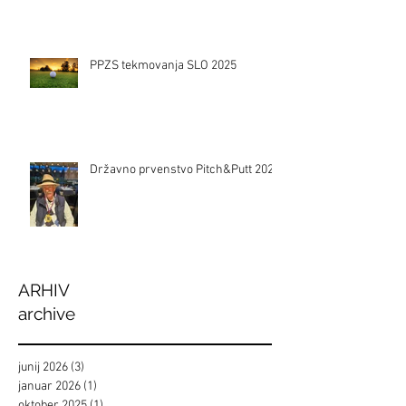
PPZS tekmovanja SLO 2025
Državno prvenstvo Pitch&Putt 2024
ARHIV
archive
junij 2026
(3)
3 objave
januar 2026
(1)
1 objava
oktober 2025
(1)
1 objava